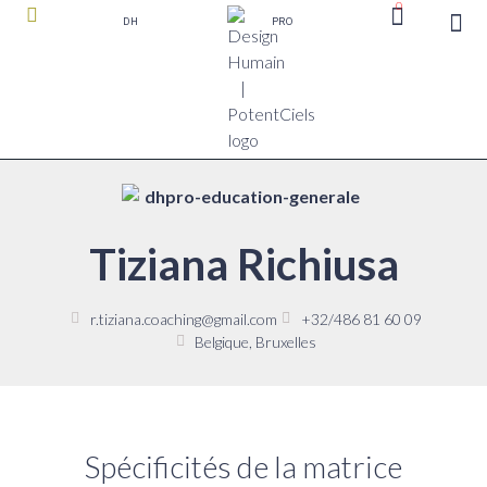
0
DH
PRO
boutique P
Tiziana Richiusa
r.tiziana.coaching@gmail.com
+32/486 81 60 09
Belgique, Bruxelles
Spécificités de la matrice