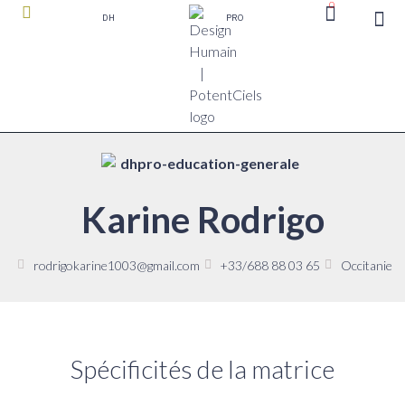
0
DH
PRO
boutique P
Karine Rodrigo
rodrigokarine1003@gmail.com
+33/688 88 03 65
Occitanie
Spécificités de la matrice