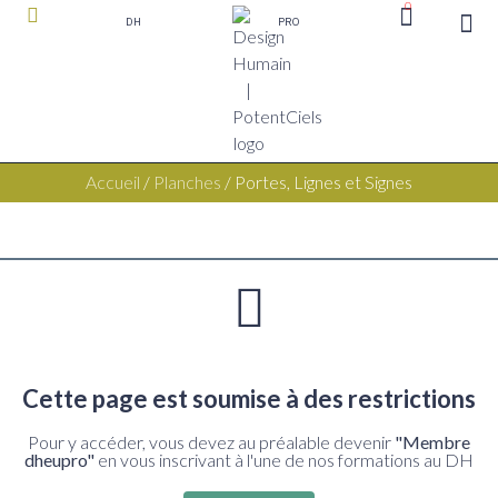
0
DH
PRO
boutique P
Accueil
/
Planches
/ Portes, Lignes et Signes
Cette page est soumise à des restrictions
Pour y accéder, vous devez au préalable devenir
"Membre
dheupro"
en vous inscrivant à l'une de nos formations au DH