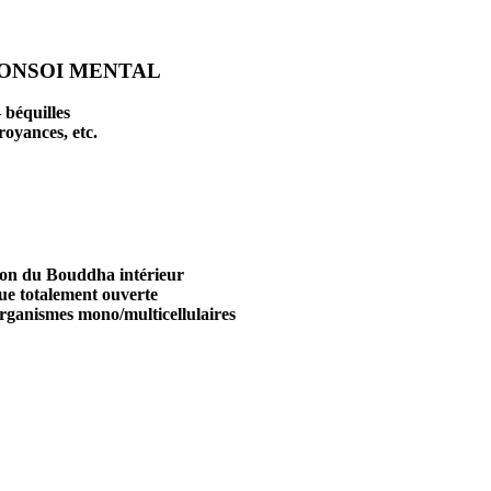
NONSOI MENTAL
 béquilles
royances, etc.
tion du Bouddha intérieur
ue totalement ouverte
organismes mono/multicellulaires