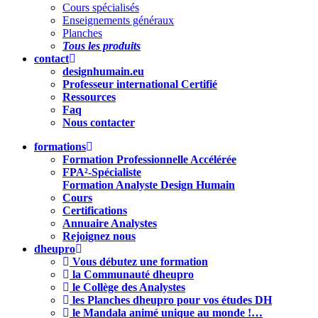
Cours spécialisés
Enseignements généraux
Planches
Tous les produits
contact
designhumain.eu
Professeur international Certifié
Ressources
Faq
Nous contacter
formations
Formation Professionnelle Accélérée
FPA²-Spécialiste
Formation Analyste Design Humain
Cours
Certifications
Annuaire Analystes
Rejoignez nous
dheupro
Vous débutez une formation
la Communauté dheupro
le Collège des Analystes
les Planches dheupro pour vos études DH
le Mandala animé unique au monde !…