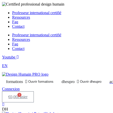
Aller
au
Professeur international certifié
contenu
Ressources
Faq
Contact
Professeur international certifié
Ressources
Faq
Contact
Youtube
EN
formations
dheupro
ac
Ouvrir formations
Ouvrir dheupro
Connexion
0
€
0,00
Panier
DH