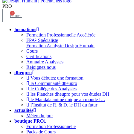
PRO
0
Panier
formations
Formation Professionnelle Accélérée
FPA²-Spécialiste
Formation Analyste Design Humain
Cours
Certifications
Annuaire Analystes
Rejoignez nous
dheupro
Vous débutez une formation
la Communauté dheupro
le Collège des Analystes
les Planches dheupro pour vos études DH
le Mandala animé unique au monde !…
l’Institut de R. & D. le DH du futur
actualités
Météo du jour
boutique PRO
Formation Professionnelle
Packs de Cours