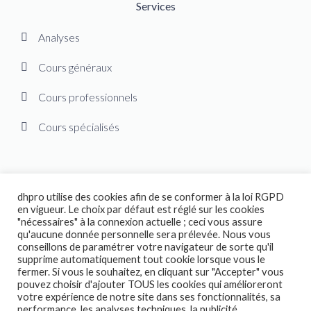
Services
Analyses
Cours généraux
Cours professionnels
Cours spécialisés
dhpro utilise des cookies afin de se conformer à la loi RGPD
en vigueur. Le choix par défaut est réglé sur les cookies
"nécessaires" à la connexion actuelle ; ceci vous assure
© designhumain.eu 2007-2026. Tous droits réservés. Jovian Archive
qu'aucune donnée personnelle sera prélevée. Nous vous
Corporation détient les droits internationaux de « The Human Design
conseillons de paramétrer votre navigateur de sorte qu'il
System », « The Global Incarnation Index », « Primary Health System » et
supprime automatiquement tout cookie lorsque vous le
de la connaissance dérivée des enseignements de Ra Uru Hu. Copyright
fermer. Si vous le souhaitez, en cliquant sur "Accepter" vous
pouvez choisir d'ajouter TOUS les cookies qui amélioreront
2004-2026. Le « Rave BodyGraph TM » et le « Rave Mandala TM » sont
votre expérience de notre site dans ses fonctionnalités, sa
des marques déposées de Jovian Archive Corporation. Tous droits
performance, les analyses techniques, la publicité.