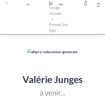
0
DH
PRO
boutique P
Valérie Junges
à venir...