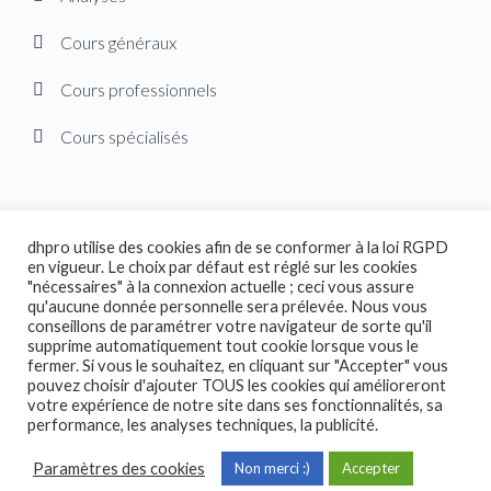
Cours généraux
Cours professionnels
Cours spécialisés
dhpro utilise des cookies afin de se conformer à la loi RGPD
en vigueur. Le choix par défaut est réglé sur les cookies
"nécessaires" à la connexion actuelle ; ceci vous assure
© designhumain.eu 2007-2026. Tous droits réservés. Jovian Archive
qu'aucune donnée personnelle sera prélevée. Nous vous
Corporation détient les droits internationaux de « The Human Design
conseillons de paramétrer votre navigateur de sorte qu'il
System », « The Global Incarnation Index », « Primary Health System » et
supprime automatiquement tout cookie lorsque vous le
de la connaissance dérivée des enseignements de Ra Uru Hu. Copyright
fermer. Si vous le souhaitez, en cliquant sur "Accepter" vous
pouvez choisir d'ajouter TOUS les cookies qui amélioreront
2004-2026. Le « Rave BodyGraph TM » et le « Rave Mandala TM » sont
votre expérience de notre site dans ses fonctionnalités, sa
des marques déposées de Jovian Archive Corporation. Tous droits
performance, les analyses techniques, la publicité.
réservés. |
designhumain.eu Site Map
– © Asnate Padega 2014-2026
Websites Design, Engineering & Maintenance. All rights reserved.
Paramètres des cookies
Non merci :)
Accepter
Please contact :
asnate.padega@gmail.com.