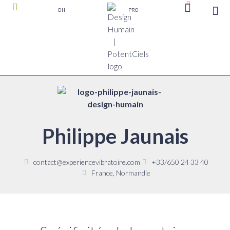
0
DH
PRO
boutique P
Philippe Jaunais
contact@experiencevibratoire.com
+33/650 24 33 40
France, Normandie