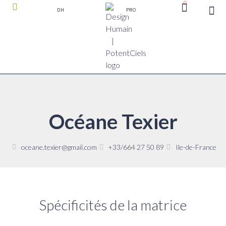
0
DH
PRO
boutique P
Océane Texier
oceane.texier@gmail.com
+33/664 27 50 89
Ile-de-France
Spécificités de la matrice