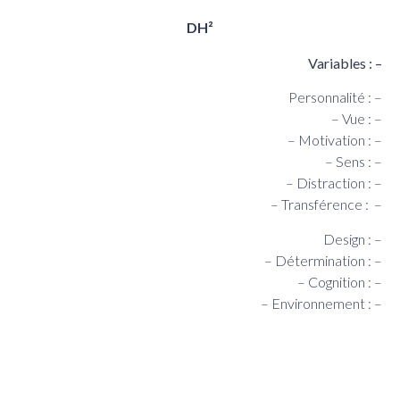
DH²
Variables : –
Personnalité : –
– Vue : –
– Motivation : –
– Sens : –
– Distraction : –
– Transférence : –
Design : –
– Détermination : –
– Cognition : –
– Environnement : –