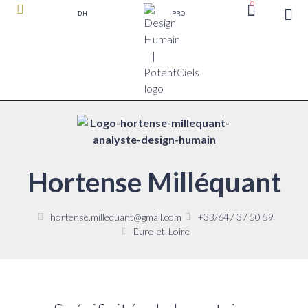
0
DH
PRO
boutique P
Hortense Milléquant
hortense.millequant@gmail.com
+33/647 37 50 59
Eure-et-Loire