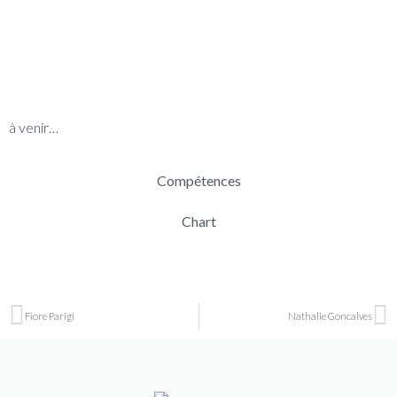
BIO
à venir…
Compétences
Chart
Fiore Parigi
Nathalie Goncalves