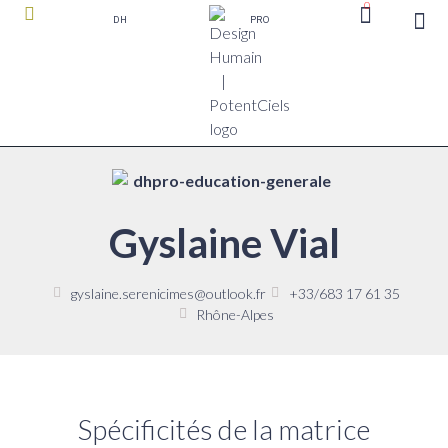
0
DH
PRO
boutique P
Gyslaine Vial
gyslaine.serenicimes@outlook.fr
+33/683 17 61 35
Rhône-Alpes
Spécificités de la matrice